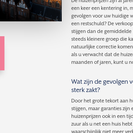
De huizenprijzen zijn al jar
een keer een kentering in, m
gevolgen voor uw huidige 
een restschuld? De verkoopp
stijgen dan de gemiddelde 
steeds kleinere groep die k
natuurlijke correctie komen,
als u verwacht dat de huiz
maanden of jaren, kunt u n
Wat zijn de gevolgen 
sterk zakt?
Door het grote tekort aan h
stijgen, maar garanties zij
huizenprijzen ook in een tij
zuur als u net een huis hebt
waarschijnlijk niet meer ve