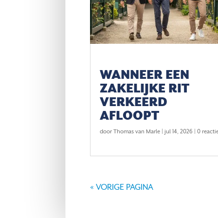
WANNEER EEN
ZAKELIJKE RIT
VERKEERD
AFLOOPT
door
Thomas van Marle
|
jul 14, 2026
| 0 reacti
VESTIGING GRONINGEN
VES
Hereplein 3
Post
« VORIGE PAGINA
9711 GA
Groningen
9648