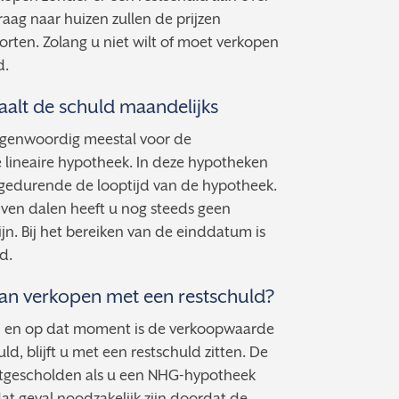
aag naar huizen zullen de prijzen
storten. Zolang u niet wilt of moet verkopen
d.
aalt de schuld maandelijks
egenwoordig meestal voor de
 lineaire hypotheek. In deze hypotheken
gedurende de looptijd van de hypotheek.
ijven dalen heeft u nog steeds geen
n. Bij het bereiken van de einddatum is
d.
van verkopen met een restschuld?
en en op dat moment is de verkoopwaarde
d, blijft u met een restschuld zitten. De
jtgescholden als u een NHG-hypotheek
at geval noodzakelijk zijn doordat de