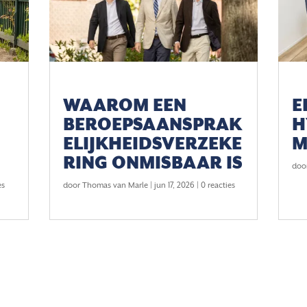
WAAROM EEN
E
BEROEPSAANSPRAK
H
ELIJKHEIDSVERZEKE
M
RING ONMISBAAR IS
doo
es
door
Thomas van Marle
|
jun 17, 2026
| 0 reacties
TIGING WILDERVANK
BEL OF MAIL ONS
kade 10
050 – 21 15 361
 JR Wildervank
info@vanmarleadvies.nl