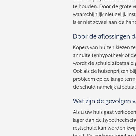
te houden. Door de grote vr
waarschijnlijk niet gelijk in
is er niet zoveel aan de han
Door de aflossingen d
Kopers van huizen kiezen t
annuïteitenhypotheek of de
wordt de schuld afbetaald 
Ook als de huizenprijzen bl
probleem op de lange termij
de schuld namelijk afbetaal
Wat zijn de gevolgen 
Als u uw huis gaat verkop
lager dan de hypotheekschul
restschuld kan worden kwi
heeft. De verkoop moet in d