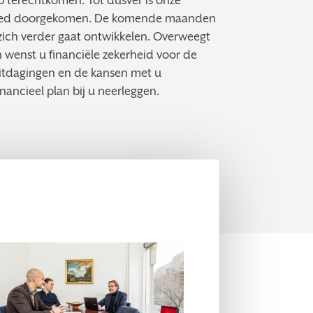
p terechtkomen. Tot dusver is onze
oed doorgekomen. De komende maanden
t zich verder gaat ontwikkelen. Overweegt
 wenst u financiële zekerheid voor de
itdagingen en de kansen met u
ancieel plan bij u neerleggen.