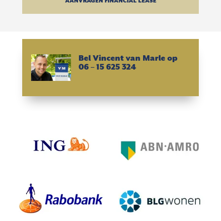
AANVRAGEN FINANCIAL LEASE
Bel Vincent van Marle op
06 – 15 625 324