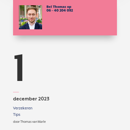
Bel Thomas op
06 – 40 204 092
1
december 2023
Verzekeren
Tips
door
Thomas van Marle