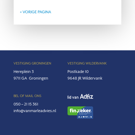
« VORIGE PAGINA
VESTIGING GRONINGEN
VESTIGING WILDERVANK
Hereplein 3
Postkade 10
9711 GA
Groningen
9648 JR Wildervank
BEL OF MAIL ONS
050 – 21 15 361
info@vanmarleadvies.nl