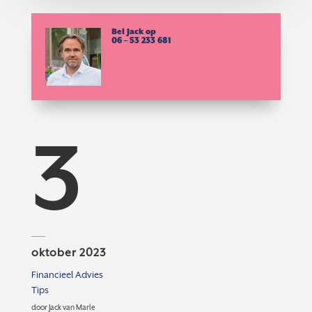
Bel Jack op
06 – 53 233 681
3
oktober 2023
Financieel Advies
Tips
door
Jack van Marle