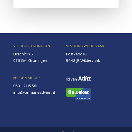
VESTIGING GRONINGEN
VESTIGING WILDERVANK
Hereplein 3
Postkade 10
9711 GA
Groningen
9648 JR Wildervank
BEL OF MAIL ONS
050 – 21 15 361
info@vanmarleadvies.nl