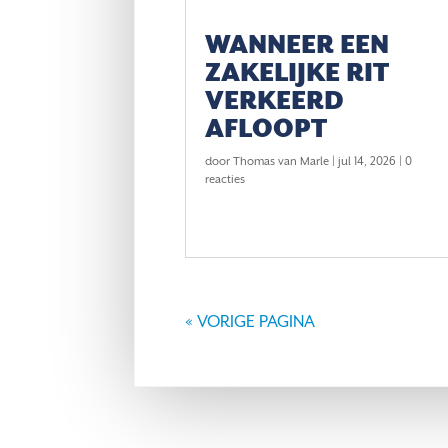
WANNEER EEN
ZAKELIJKE RIT
VERKEERD
AFLOOPT
door
Thomas van Marle
|
jul 14, 2026
| 0
reacties
VESTIGING GRONINGEN
VES
« VORIGE PAGINA
Hereplein 3
Post
9711 GA
Groningen
9648