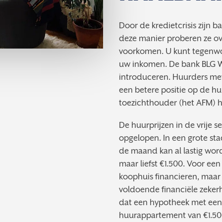
Door de kredietcrisis zijn 
deze manier proberen ze ov
voorkomen. U kunt tegenwo
uw inkomen. De bank BLG W
introduceren. Huurders me
een betere positie op de hu
toezichthouder (het AFM) 
De huurprijzen in de vrije s
opgelopen. In een grote st
de maand kan al lastig wor
maar liefst €1.500. Voor ee
koophuis financieren, maar 
voldoende financiële zekerh
dat een hypotheek met een 
huurappartement van €1.50