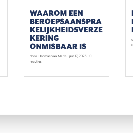
WAAROM EEN
BEROEPSAANSPRA
KELIJKHEIDSVERZE
KERING
ONMISBAAR IS
r
door
Thomas van Marle
|
jun 17, 2026
| 0
reacties
TIGING WILDERVANK
BEL OF MAIL ONS
kade 10
050 – 21 15 361
 JR Wildervank
info@vanmarleadvies.nl