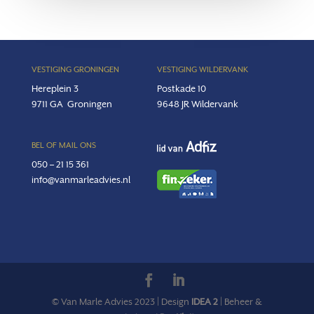
VESTIGING GRONINGEN
VESTIGING WILDERVANK
Hereplein 3
Postkade 10
9711 GA
Groningen
9648 JR Wildervank
BEL OF MAIL ONS
050 – 21 15 361
info@vanmarleadvies.nl
© Van Marle Advies 2023 | Design
IDEA 2
| Beheer &