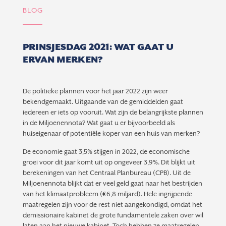
BLOG
PRINSJESDAG 2021: WAT GAAT U
ERVAN MERKEN?
De politieke plannen voor het jaar 2022 zijn weer
bekendgemaakt. Uitgaande van de gemiddelden gaat
iedereen er iets op vooruit. Wat zijn de belangrijkste plannen
in de Miljoenennota? Wat gaat u er bijvoorbeeld als
huiseigenaar of potentiële koper van een huis van merken?
De economie gaat 3,5% stijgen in 2022, de economische
groei voor dit jaar komt uit op ongeveer 3,9%. Dit blijkt uit
berekeningen van het Centraal Planbureau (CPB). Uit de
Miljoenennota blijkt dat er veel geld gaat naar het bestrijden
van het klimaatprobleem (€6,8 miljard). Hele ingrijpende
maatregelen zijn voor de rest niet aangekondigd, omdat het
demissionaire kabinet de grote fundamentele zaken over wil
laten aan het nieuwe kabinet. Toch hebben ze maatregelen