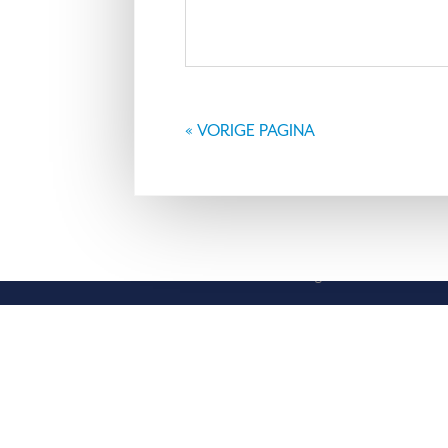
VESTIGING GRONINGEN
VES
« VORIGE PAGINA
Hereplein 3
Post
9711 GA
Groningen
9648
© Van Marle Advies 2023 | Design
IDEA 2
| Beheer & 