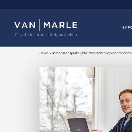
HYP
Home
»
Beroepsaansprakelijkheidsverzekering voor medische 