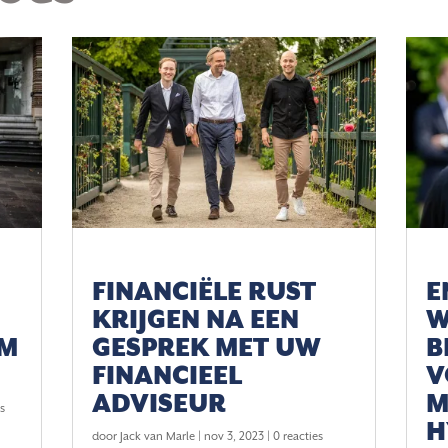
FINANCIËLE RUST
E
KRIJGEN NA EEN
W
OM
GESPREK MET UW
B
FINANCIEEL
V
ADVISEUR
M
es
H
door
Jack van Marle
|
nov 3, 2023
| 0 reacties